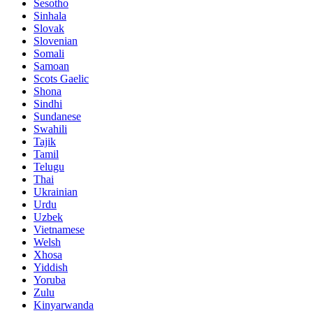
Sesotho
Sinhala
Slovak
Slovenian
Somali
Samoan
Scots Gaelic
Shona
Sindhi
Sundanese
Swahili
Tajik
Tamil
Telugu
Thai
Ukrainian
Urdu
Uzbek
Vietnamese
Welsh
Xhosa
Yiddish
Yoruba
Zulu
Kinyarwanda