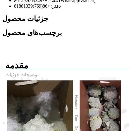
تلفن: +8615920633487 (Whatsapp/Wachat)
دفتر: +86(769)81881339
جزئیات محصول
برچسب‌های محصول
مقدمه
توضیحات جزئیات