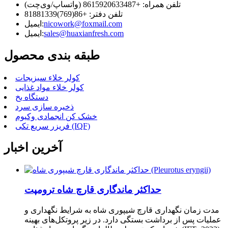
تلفن همراه: +8615920633487 (واتساپ/وی‌چت)
تلفن دفتر: +86(769)81881339
nicowork@foxmail.com
ایمیل:
sales@huaxianfresh.com
ایمیل:
طبقه بندی محصول
کولر خلاء سبزیجات
کولر خلاء مواد غذایی
دستگاه یخ
ذخیره سازی سرد
خشک کن انجمادی وکیوم
فریزر سریع تکی (IQF)
آخرین اخبار
حداکثر ماندگاری قارچ شاه ترومپت
مدت زمان نگهداری قارچ شیپوری شاه به شرایط نگهداری و
عملیات پس از برداشت بستگی دارد. در زیر پروتکل‌های بهینه