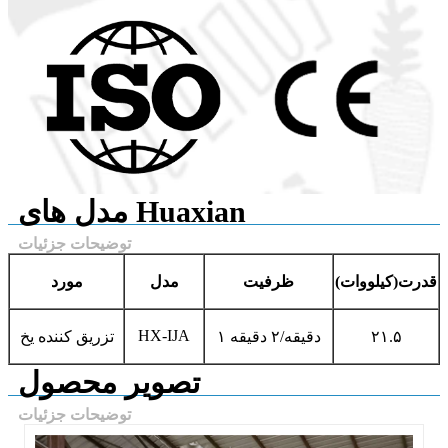
مدل های Huaxian
توضیحات جزئیات
قدرت
(کیلووات)
ظرفیت
مدل
مورد
HX-IJA
۲۱.۵
۱ دقیقه/۲ دقیقه
تزریق کننده یخ
تصویر محصول
توضیحات جزئیات