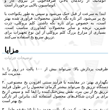
اتوماتیک از راندمان بالاتر، صرفه‌جویی در نیروی کار و
اتوماسیون بالایی برخوردار است.
ابتدا به سرعت از قبل خنک می‌شود و سپس به طور یکنواخت با
یخ پر می‌شود. اثر تازه نگه داشتن محصولات فرآوری شده بهتر
است، به خصوص برای تازه نگه داشتن کلم بروکلی، ذرت
شیرین، تربچه و سایر محصولات کشاورزی مناسب است.
بسیاری از مزارع بزرگ کلم بروکلی از این نوع تجهیزات برای
تزریق سریع یخ استفاده می‌کنند.
مزایا
توضیحات جزئیات
۱. ظرفیت پردازش بالا: می‌تواند بیش از ۱۰۰ پالت در روز را
مدیریت کند.
۲. نگهداری بهتر: در مقایسه با فرآیند سنتی افزودن یخ مصنوعی،
دستگاه تزریق یخ می‌تواند بیشتر گرمای محصول را در طول فرآیند
تزریق یخ از بین ببرد، نقش پیش‌خنک‌کننده را ایفا کند و سپس از یخ
برای پر کردن شکاف‌های محصول استفاده کند، بنابراین اثر تازگی
یخ بهتر است.
۳. تزریق سریع یخ: پر کردن یک پالت حدود ۱۰ تا ۱۵ دقیقه طول