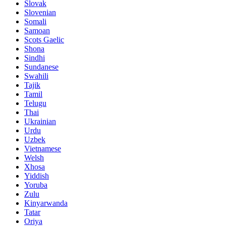
Slovak
Slovenian
Somali
Samoan
Scots Gaelic
Shona
Sindhi
Sundanese
Swahili
Tajik
Tamil
Telugu
Thai
Ukrainian
Urdu
Uzbek
Vietnamese
Welsh
Xhosa
Yiddish
Yoruba
Zulu
Kinyarwanda
Tatar
Oriya