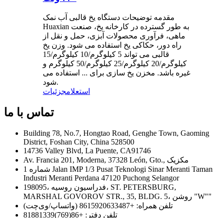
مقدمه توضیحات دستگاه یخ قالبی آب نمک
Huaxian به طور گسترده در کارخانه یخ، صنعت
ماهی، فرآوری محصولات آبزی، حمل و نقل از
راه دور، حکاکی یخ استفاده می شود. وزن یخ
قالبی می تواند 5 کیلوگرم/10 کیلوگرم/15
کیلوگرم/20 کیلوگرم/25 کیلوگرم/50 کیلوگرم و
غیره باشد. مخزن یخ سازی برای ... استفاده می
شود.
استعلام
جزئیات
تماس با ما
Building 78, No.7, Hongtao Road, Genghe Town, Gaoming
District, Foshan City, China 528500
14736 Valley Blvd, La Puente, CA91746
Av. Francia 201, Moderna, 37328 León, Gto., مکزیک
شماره 1 Jalan IMP 1/3 Pusat Teknologi Sinar Meranti Taman
Industri Meranti Perdana 47120 Puchong Selangor
198095، فدراسیون روسیه، ST. PETERSBURG,
MARSHAL GOVOROV STR., 35, BLDG. 5، روشن "W""
تلفن همراه: +8615920633487 (واتساپ/وی‌چت)
تلفن دفتر: +86(769)81881339